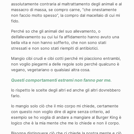
assolutamente contraria al maltrattamento degli animali e al
massacro di massa, se compro carne, “che onestamente
non faccio molto spesso”, la compro dal macellaio di cui mi
fido.
Perché so che gli animali del suo allevamento, o
dell’allevamento su cui lui fa affidamento hanno avuto una
bella vita e non hanno sofferto, che non sono stati
stressati e non sono stati riempiti di antibiotici.
Mangio cibi crudi e cibi cotti perché mi piacciono entrambi,
non voglio piegarmi a delle regole solo perché qualcuno è
vegano, vegetariano o qualsiasi altra cosa.
Questi comportamenti estremi non fanno per me.
Io rispetto le scelte degli altri ed anche gli altri dovrebbero
farlo.
Io mangio solo ciò che il mio corpo mi chiede, certamente
con questo non voglio dire di agire senza criterio, ad
esempio se ho voglia di andare a mangiare al Burger King è
logico che è la mia mente che me lo chiede e non il corpo.
Bisogna distinguere ciò che ci chiede la nostra mente e ciò