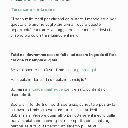
Terra sana = Vita sana
Ci sono mille modi per aiutarci ed aiutare il mondo ed è per
questo che anch’io voglio aiutarvi a trovare queste
opportunità e a trarre vantaggio da esse mostrandovi che
ci sono più colori tra il bianco e il nero.
Tutti noi dovremmo essere felici ed essere in grado di fare
ciò che ci riempie di gioia.
Se vuoi sapere di più su di me,
allora guarda qui.
Hai qualche domanda o qualche consiglio?
Scrivimi a
info@cambiafrequenze.it
e sarò contenta di
risponderti.
Spero di infonderti un pò di speranza, curiosità e positività
attraverso il mio sito web, con tutti i miei Articoli,
Subliminals, Video e quant’altro per ottenere il meglio dalla
tua vita, aiutando anche gli altri e rispettando la natura,
perché se tutti ci aiutiamo tutti saremo più felici.