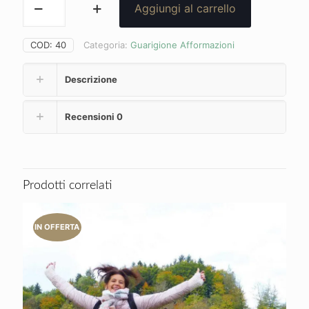
24,99 €.
19,90 €.
Aggiungi al carrello
Incubi
Notturni
(afformazioni)
COD:
40
Categoria:
Guarigione Afformazioni
quantità
Descrizione
Recensioni
0
Prodotti correlati
IN OFFERTA