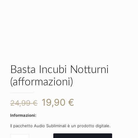
Basta Incubi Notturni
(afformazioni)
Il
Il
19,90
€
24,99
€
prezzo
prezzo
Informazioni:
originale
attuale
Il pacchetto Audio Subliminali è un prodotto digitale.
era:
è:
Basta