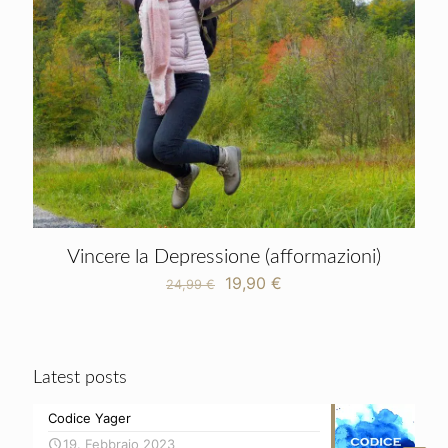
Vincere la Depressione (afformazioni)
Il
Il
19,90
€
24,99
€
prezzo
prezzo
originale
attuale
era:
è:
24,99 €.
19,90 €.
Latest posts
Codice Yager
19. Febbraio 2023