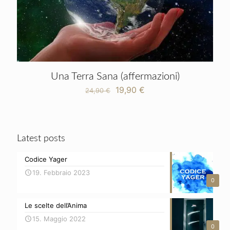
Una Terra Sana (affermazioni)
Il
Il
19,90
€
24,90
€
prezzo
prezzo
originale
attuale
era:
è:
24,90 €.
19,90 €.
Latest posts
Codice Yager
19. Febbraio 2023
0
Le scelte dell’Anima
15. Maggio 2022
0