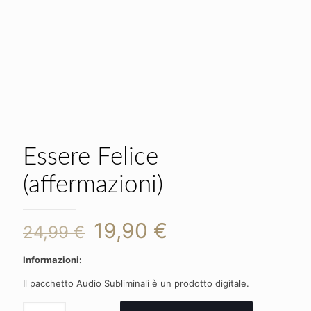
Essere Felice
(affermazioni)
Il
Il
19,90
€
24,99
€
prezzo
prezzo
Informazioni:
originale
attuale
Il pacchetto Audio Subliminali è un prodotto digitale.
era:
è:
Essere