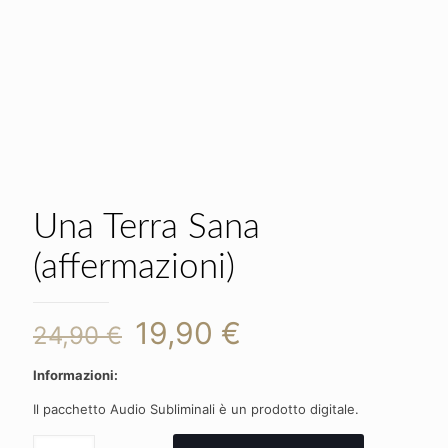
Una Terra Sana
(affermazioni)
Il
Il
19,90
€
24,90
€
prezzo
prezzo
Informazioni:
originale
attuale
Il pacchetto Audio Subliminali è un prodotto digitale.
era:
è:
Una