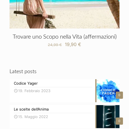
Trovare uno Scopo nella Vita (affermazioni)
Il
Il
19,90
€
24,99
€
prezzo
prezzo
originale
attuale
era:
è:
24,99 €.
19,90 €.
Latest posts
Codice Yager
19. Febbraio 2023
0
Le scelte dell’Anima
15. Maggio 2022
0