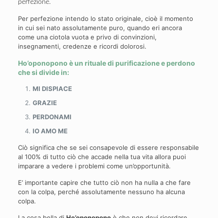
perfezione.
Per perfezione intendo lo stato originale, cioè il momento
in cui sei nato assolutamente puro, quando eri ancora
come una ciotola vuota e privo di convinzioni,
insegnamenti, credenze e ricordi dolorosi.
Ho’oponopono è un rituale di purificazione e perdono
che si divide in:
MI DISPIACE
GRAZIE
PERDONAMI
IO AMO ME
Ciò significa che se sei consapevole di essere responsabile
al 100% di tutto ciò che accade nella tua vita allora puoi
imparare a vedere i problemi come un’opportunità.
E’ importante capire che tutto ciò non ha nulla a che fare
con la colpa, perché assolutamente nessuno ha alcuna
colpa.
La cosa bella di
Ho’oponopono
è che non devi ricordare